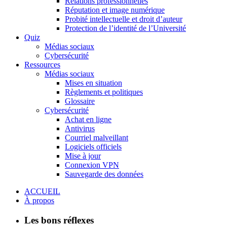
Relations professionnelles
Réputation et image numérique
Probité intellectuelle et droit d’auteur
Protection de l’identité de l’Université
Quiz
Médias sociaux
Cybersécurité
Ressources
Médias sociaux
Mises en situation
Règlements et politiques
Glossaire
Cybersécurité
Achat en ligne
Antivirus
Courriel malveillant
Logiciels officiels
Mise à jour
Connexion VPN
Sauvegarde des données
ACCUEIL
À propos
Les bons réflexes