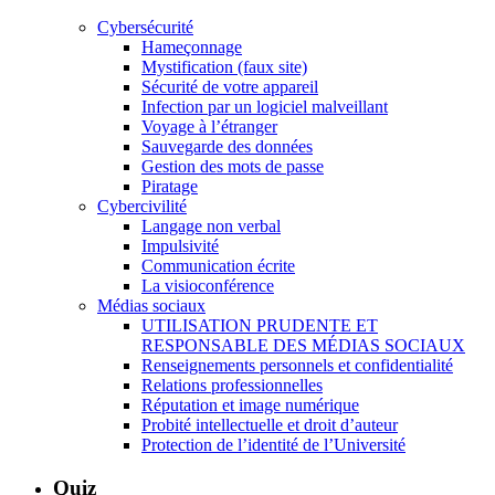
Cybersécurité
Hameçonnage
Mystification (faux site)
Sécurité de votre appareil
Infection par un logiciel malveillant
Voyage à l’étranger
Sauvegarde des données
Gestion des mots de passe
Piratage
Cybercivilité
Langage non verbal
Impulsivité
Communication écrite
La visioconférence
Médias sociaux
UTILISATION PRUDENTE ET
RESPONSABLE DES MÉDIAS SOCIAUX
Renseignements personnels et confidentialité
Relations professionnelles
Réputation et image numérique
Probité intellectuelle et droit d’auteur
Protection de l’identité de l’Université
Quiz