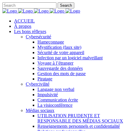
ACCUEIL
À propos
Les bons réflexes
Cybersécurité
Hameçonnage
Mystification (faux site)
Sécurité de votre appareil
Infection par un logiciel malveillant
Voyage à l’étranger
Sauvegarde des données
Gestion des mots de passe
Piratage
Cybercivilité
Langage non verbal
Impulsivité
Communication écrite
La visioconférence
Médias sociaux
UTILISATION PRUDENTE ET
RESPONSABLE DES MÉDIAS SOCIAUX
Renseignements personnels et confidentialité